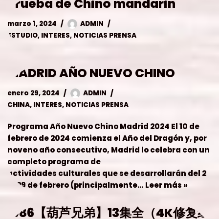
MADRID AÑO NUEVO CHINO
enero 29, 2024
ADMIN
CHINA
,
INTERES
,
NOTICIAS PRENSA
Programa Año Nuevo Chino Madrid 2024 El 10 de
febrero de 2024 comienza el Año del Dragón y, por
noveno año consecutivo, Madrid lo celebra con un
completo programa de
actividades culturales que se desarrollarán del 2
al 29 de febrero (principalmente…
Leer más »
1986【葫芦兄弟】13集全（4K修复经
典高清动画）. Hermanos
calabaza
enero 2, 2024
ADMIN
NUESTROS SERVICIOS
,
seies y peliculas