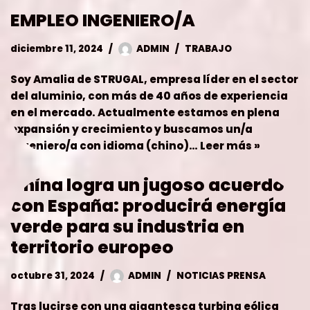
en el mercado. Actualmente estamos en plena
expansión y crecimiento y buscamos un/a
ingeniero/a con idioma (chino)…
Leer más »
China logra un jugoso acuerdo
con España: producirá energía
verde para su industria en
territorio europeo
octubre 31, 2024
ADMIN
NOTICIAS PRENSA
Tras lucirse con una gigantesca turbina eólica
aérea, China ha alcanzado un jugoso acuerdo
con España. Producirá energía verde para su
industria en territorio europeo. En un mundo
todavía dependiente en gran parte de los
combustibles fósiles, hallar energías verdes
eficientes…
Leer más »