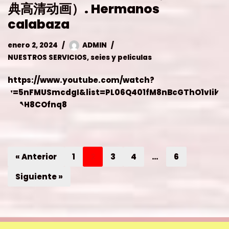
https://www.youtube.com/watch?
v=5nFMUSmcdgI&list=PL06Q401fM8nBcGThO1vIik
TZAH8COfnq8
« Anterior
1
2
3
4
…
6
Siguiente »