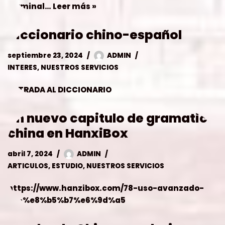
ENTRADA AL DICCIONARIO
Un nuevo capitulo de gramatica
china en HanxiBox
abril 7, 2024
ADMIN
ARTICULOS
,
ESTUDIO
,
NUESTROS SERVICIOS
https://www.hanzibox.com/78-uso-avanzado-
de-%e8%b5%b7%e6%9d%a5
Prueba de Chino mandarin
marzo 1, 2024
ADMIN
ESTUDIO
,
INTERES
,
NOTICIAS PRENSA