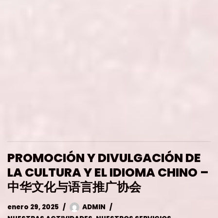
PROMOCIÓN Y DIVULGACIÓN DE
LA CULTURA Y EL IDIOMA CHINO –
中华文化与语言推广协会
enero 29, 2025
ADMIN
NUESTRAS ACTIVIDADES
,
NUESTROS SERVICIOS
Promoción y Divulgación de la Cultura y el Idioma
Chino – 中华文化与语言推广协会 Somos una
asociación sin ánimo de lucro cuya finalidad es:
Como objetivo a largo plazo, siempre que