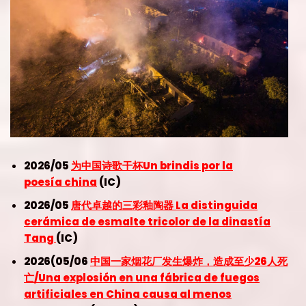
2026/05
为中国诗歌干杯Un brindis por la
poesía china
(IC)
2026/05
唐代卓越的三彩釉陶器 La distinguida
cerámica de esmalte tricolor de la dinastía
Tang
(IC)
2026(05/06
中国一家烟花厂发生爆炸，造成至少26人死
亡/Una explosión en una fábrica de fuegos
artificiales en China causa al menos