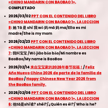
«CHINO MANDARIN CON BAOBAO 1»,
COMPLETADO
2026/03/02
PPT CON EL CONTENIDO DEL LIBRO
«CHINO MANDARIN CON BAOBAO 1», LA LECCION
8
:
她 Tā 是 shì 我 wǒ 妈 mā 妈 ma/Ella es mi
madre/She is my mom
2026/02/23
PPT CON EL CONTENIDO DEL LIBRO
«CHINO MANDARIN CON BAOBAO 1», LA LECCION
7
:
我叫宝宝 /Wǒ jiào bǎo bǎo/Mi nombre es
BaoBao/My name is BaoBao
2026/02/14
来自宝宝家的2026年春节祝福！
/
Feliz
Año Nuevo Chino 2026 de parte de la familia de
BaoBao
/
Happy Chinese New Year 2026 from
the BaoBao family.
2026/02/06
PPT CON EL CONTENIDO DEL LIBRO
«CHINO MANDARIN CON BAOBAO 1», LA LECCION
6
:
他tā是shì谁? shéi?/¿Quién es él?/ Who is he?