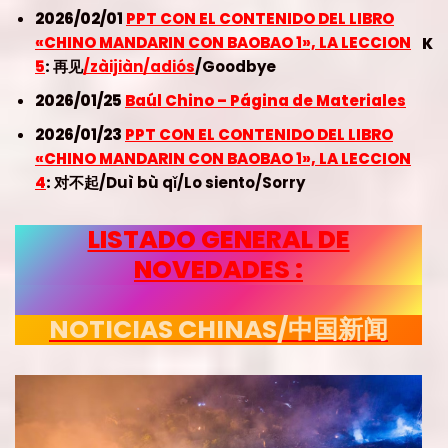
2026/02/01
PPT CON EL CONTENIDO DEL LIBRO
«CHINO MANDARIN CON BAOBAO 1», LA LECCION
K
5
:
再见
/zàijiàn/adiós
/Goodbye
2026/01/25
Baúl Chino – Página de Materiales
2026/01/23
PPT CON EL CONTENIDO DEL LIBRO
«CHINO MANDARIN CON BAOBAO 1», LA LECCION
4
:
对不起/Duì bù qǐ/Lo siento/Sorry
LISTADO GENERAL DE
NOVEDADES :
NOTICIAS CHINAS/中国新闻