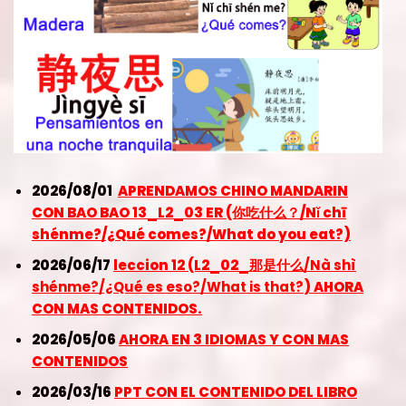
2026/08/01
APRENDAMOS CHINO MANDARIN
CON BAO BAO 13_L2_03 ER (你吃什么？/Nǐ chī
shénme?/¿Qué comes?/What do you eat?)
2026/06/17
leccion 12 (L2_02_那是什么
/Nà shì
shénme?/¿Qué es eso?/What is that?
) AHORA
CON MAS CONTENIDOS.
2026/05/06
AHORA EN 3 IDIOMAS Y CON MAS
CONTENIDOS
2026/03/16
PPT CON EL CONTENIDO DEL LIBRO