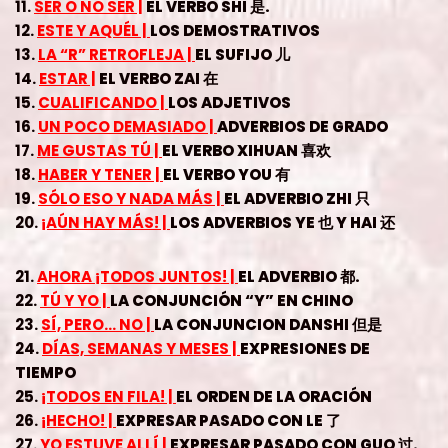
11.
SER O NO SER |
EL VERBO SHI 是.
12.
ESTE Y AQUÉL |
LOS DEMOSTRATIVOS
13.
LA “R” RETROFLEJA |
EL SUFIJO 儿
14.
ESTAR |
EL VERBO ZAI 在
15.
CUALIFICANDO |
LOS ADJETIVOS
16.
UN POCO DEMASIADO |
ADVERBIOS DE GRADO
17.
ME GUSTAS TÚ |
EL VERBO XIHUAN 喜欢
18.
HABER Y TENER |
EL VERBO YOU 有
19.
SÓLO ESO Y NADA MÁS |
EL ADVERBIO ZHI 只
20.
¡AÚN HAY MÁS! |
LOS ADVERBIOS YE 也 Y HAI 还
21.
AHORA ¡TODOS JUNTOS! |
EL ADVERBIO 都.
22.
TÚ Y YO |
LA CONJUNCIÓN “Y” EN CHINO
23.
SÍ, PERO… NO |
LA CONJUNCION DANSHI 但是
24.
DÍAS, SEMANAS Y MESES |
EXPRESIONES DE
TIEMPO
25.
¡TODOS EN FILA! |
EL ORDEN DE LA ORACIÓN
26.
¡HECHO! |
EXPRESAR PASADO CON LE 了
27.
YO ESTUVE ALLÍ |
EXPRESAR PASADO CON GUO 过.