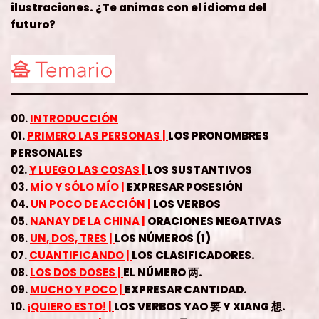
ilustraciones. ¿Te animas con el idioma del
futuro?
00.
INTRODUCCIÓN
01.
PRIMERO LAS PERSONAS |
LOS PRONOMBRES
PERSONALES
02.
Y LUEGO LAS COSAS |
LOS SUSTANTIVOS
03.
MÍO Y SÓLO MÍO |
EXPRESAR POSESIÓN
04.
UN POCO DE ACCIÓN |
LOS VERBOS
05.
NANAY DE LA CHINA |
ORACIONES NEGATIVAS
06.
UN, DOS, TRES |
LOS NÚMEROS (1)
07.
CUANTIFICANDO |
LOS CLASIFICADORES.
08.
LOS DOS DOSES |
EL NÚMERO 两.
09.
MUCHO Y POCO |
EXPRESAR CANTIDAD.
10.
¡QUIERO ESTO! |
LOS VERBOS YAO 要 Y XIANG 想.