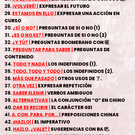
28.
¡VOLVERÉ! |
EXPRESAR EL FUTURO
29.
ESTAMOS EN ELLO |
EXPRESAR UNA ACCIÓN EN
CURSO
30.
¿SÍ O NO? |
PREGUNTAS DE SI O NO (1)
31.
¿ES O NO ES? |
PREGUNTAS DE SI O NO (2)
32.
¿Y TÚ? |
PREGUNTAS BOOMERANG CON 呢
33.
PREGUNTAR PARA SABER |
PREGUNTAS DE
CONTENIDO
34.
TODO Y NADA |
LOS INDEFINIDOS (1).
35.
TODO, TODO Y TODO |
LOS INDEFINIDOS (2).
36.
MÁS QUE PASADO |
OTROS USOS DE 了.
37.
OTRA VEZ |
EXPRESAR REPETICIÓN
38.
SABER ELEGIR |
VERBOS AMBIGUOS
39.
ALTERNATIVAS |
LA CONJUNCIÓN “O” EN CHINO
40.
DAR ES RECIBIR |
EL CARÁCTER GEI
41.
A, CON, PARA, POR… |
PREPOSICIONES CHINAS
42.
¡HAZLO! |
EL IMPERATIVO
43.
HAZLO, ¿VALE? |
SUGERENCIAS CON BA 吧.