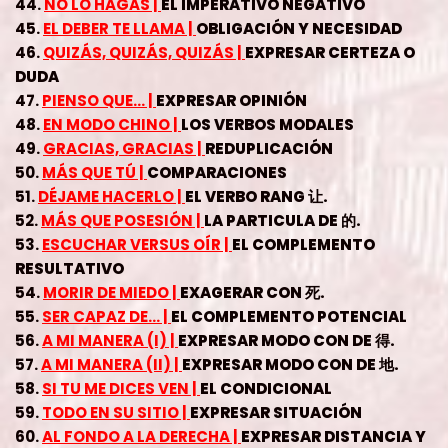
44.
NO LO HAGAS |
EL IMPERATIVO NEGATIVO
45.
EL DEBER TE LLAMA |
OBLIGACIÓN Y NECESIDAD
46.
QUIZÁS, QUIZÁS, QUIZÁS |
EXPRESAR CERTEZA O
DUDA
47.
PIENSO QUE… |
EXPRESAR OPINIÓN
48.
EN MODO CHINO |
LOS VERBOS MODALES
49.
GRACIAS, GRACIAS |
REDUPLICACIÓN
50.
MÁS QUE TÚ |
COMPARACIONES
51.
DÉJAME HACERLO |
EL VERBO RANG 让.
52.
MÁS QUE POSESIÓN |
LA PARTICULA DE 的.
53.
ESCUCHAR VERSUS OÍR |
EL COMPLEMENTO
RESULTATIVO
54.
MORIR DE MIEDO |
EXAGERAR CON 死.
55.
SER CAPAZ DE… |
EL COMPLEMENTO POTENCIAL
56.
A MI MANERA (I) |
EXPRESAR MODO CON DE 得.
57.
A MI MANERA (II) |
EXPRESAR MODO CON DE 地.
58.
SI TU ME DICES VEN |
EL CONDICIONAL
59.
TODO EN SU SITIO |
EXPRESAR SITUACIÓN
60.
AL FONDO A LA DERECHA |
EXPRESAR DISTANCIA Y