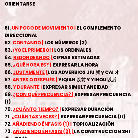
ORIENTARSE
61.
UN POCO DE MOVIMIENTO |
EL COMPLEMENTO
DIRECCIONAL
62.
CONTANDO |
LOS NÚMEROS (2)
63.
¡YO EL PRIMERO! |
LOS ORDINALES
64.
REDONDEANDO |
CIFRAS ESTIMADAS
65.
¿QUÉ HORA ES? |
EXPRESAR LA HORA
66.
JUSTAMENTE |
LOS ADVERBIOS JIU 就 y CAI 才
67.
ANTES O DESPUÉS |
YIQIAN 以前 Y YIHOU 以后
68.
Y DURANTE |
EXPRESAR SIMULTANEIDAD
69.
¿CON QUÉ FRECUENCIA? |
EXPRESAR FRECUENCIA
(I)
70.
¿CUÁNTO TIEMPO? |
EXPRESAR DURACIÓN
71.
¿CUÁNTAS VECES? |
EXPRESAR FRECUENCIA (II)
72.
AÑADIENDO ÉNFASIS (1) |
TOPICALIZACIÓN
73.
AÑADIENDO ÉNFASIS (2) |
LA CONSTRUCCION SHI