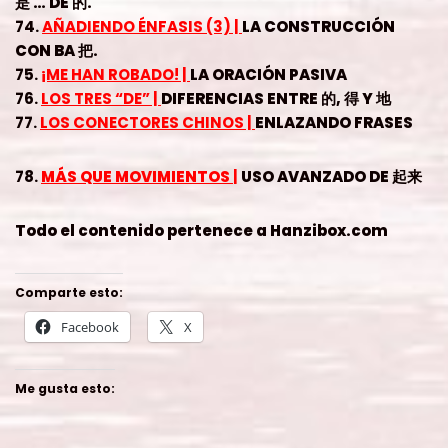
是 … DE 的.
74.
AÑADIENDO ÉNFASIS (3) |
LA CONSTRUCCIÓN
CON BA 把.
75.
¡ME HAN ROBADO! |
LA ORACIÓN PASIVA
76.
LOS TRES “DE” |
DIFERENCIAS ENTRE 的, 得 Y 地
77.
LOS CONECTORES CHINOS |
ENLAZANDO FRASES
78.
MÁS QUE MOVIMIENTOS
|
USO AVANZADO DE 起来
Todo el contenido pertenece a Hanzibox.com
Comparte esto:
Facebook
X
Me gusta esto: