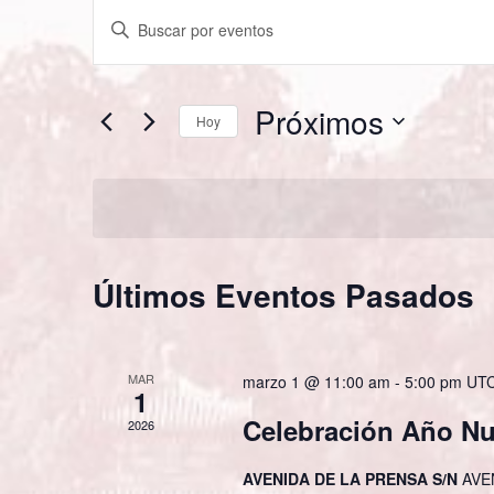
Navegación
Introduce
la
de
palabra
clave.
Próximos
Hoy
búsqueda
Busca
Selecciona
Eventos
la
y
para
fecha.
la
vistas
palabra
Últimos Eventos Pasados
clave.
de
Eventos
MAR
marzo 1 @ 11:00 am
-
5:00 pm
UT
1
Celebración Año Nu
2026
AVENIDA DE LA PRENSA S/N
AVE