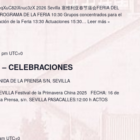
si=7eqXuC82iXnuc3zX 2026 Sevilla 塞维利亚春节庙会FERIA DEL
OGRAMA DE LA FERIA 10:30 Grupos concentrados para el
ración de la Feria 13:30 Actuaciones 15:30…
Leer más »
0 pm
UTC+0
 – CELEBRACIONES
NIDA DE LA PRENSA S/N, SEVILLA
LLA Festival de la Primavera China 2025 FECHA: 16 de
 la Prensa, s/n. SEVILLA PASACALLES:12:00 h ACTOS
 am
UTC+0