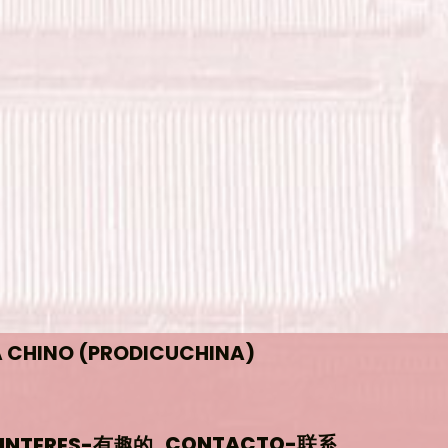
A CHINO (PRODICUCHINA)
CONTACTO-
联系
 INTERES-
有趣的