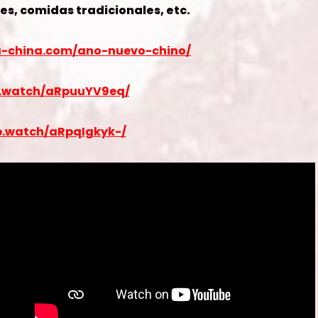
es, comidas tradicionales, etc.
-a-china.com/ano-nuevo-chino/
fb.watch/aRpuuYV9eq/
fb.watch/aRpqIgkyk-/