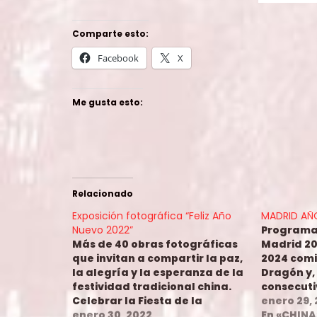
Comparte esto:
Facebook
X
Me gusta esto:
Relacionado
Exposición fotográfica “Feliz Año
MADRID AÑ
Nuevo 2022”
Programa
Más de 40 obras fotográficas
Madrid 20
que invitan a compartir la paz,
2024 comi
la alegría y la esperanza de la
Dragón y,
festividad tradicional china.
consecuti
Celebrar la Fiesta de la
celebra c
enero 29,
Primavera con niños de todo el
enero 30, 2022
programa
En «CHINA