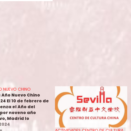
O NUEVO CHINO
 Año Nuevo Chino
24 El 10 de febrero de
enza el Año del
 por noveno año
vo, Madrid lo
on un completo
 2024
 de
»
ACTIVIDADES CENTRO DE CULTURA