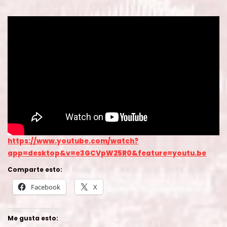
https://www.youtube.com/watch?
app=desktop&v=e3GCVpW25R0&feature=youtu.be
Comparte esto:
Facebook
X
Me gusta esto: