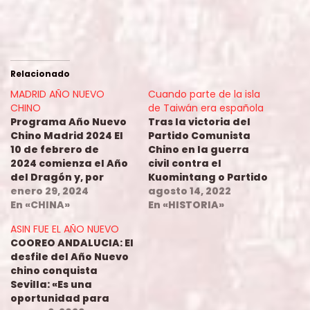
Relacionado
MADRID AÑO NUEVO
Cuando parte de la isla
CHINO
de Taiwán era española
Programa Año Nuevo
Tras la victoria del
Chino Madrid 2024 El
Partido Comunista
10 de febrero de
Chino en la guerra
2024 comienza el Año
civil contra el
del Dragón y, por
Kuomintang o Partido
noveno año
enero 29, 2024
Nacionalista Chino en
agosto 14, 2022
consecutivo, Madrid lo
En «CHINA»
1949, los miembros de
En «HISTORIA»
celebra con un
este último bando se
ASIN FUE EL AÑO NUEVO
completo programa
trasladaron a la isla
COOREO ANDALUCIA: El
de
de Taiwán. Allí
desfile del Año Nuevo
actividades culturale
fundaron la República
chino conquista
s que se desarrollarán
China, la cual no
Sevilla: «Es una
del 2 al 29 de febrero
reconoce a la
oportunidad para
(principalmente
República Popular