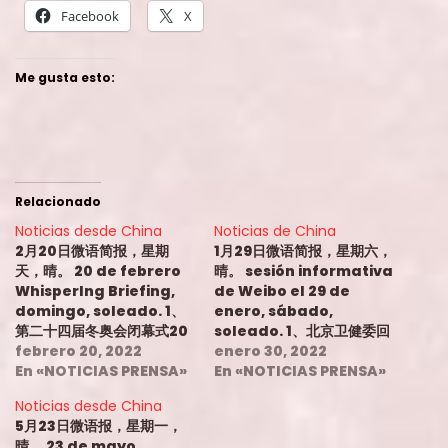
Facebook
X
Me gusta esto:
Relacionado
Noticias desde China
Noticias de China
2月20日微语简报，星期
1月29日微语简报，星期六，
天，晴。 20 de febrero
晴。 sesión informativa
WhisperIng Briefing,
de Weibo el 29 de
domingo, soleado. 1、
enero, sábado,
第二十四届冬奥会闭幕式20
soleado. 1、北京卫健委回
日晚在北京举行。 1. La
febrero 20, 2022
应医务人员做核酸有提成：
enero 30, 2022
ceremonia de
En «NOTICIAS PRENSA»
正在调查核实。 1. La
En «NOTICIAS PRENSA»
clausura de los XXIV
Comisión de Salud y
Noticias desde China
Juegos Olímpicos de
Salud de Beijing
5月23日微语报，星期一，
Invierno se celebró en
respondió que el
晴。 23 de mayo