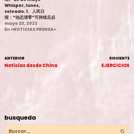
Pekín en la noche del
personal médico tiene
Whisper, lunes,
día 20. 2、国家卫健委：苏
comisiones para las
soleado. 1、人民日
州疫情快速发展、呼和浩特
pruebas de ácido
报：“动态清零”可持续且必
疫情存较高外溢风险。 2.
nucleico: la
须坚持。 1. Diario del
mayo 23, 2022
Comisión Nacional de
investigación y la
Pueblo: "Dynamic zero
En «NOTICIAS PRENSA»
Salud: El rápido
verificación están en
clearance" es
desarrollo de la
marcha. 2、杭州市商务局
sostenible y debe
epidemia en Suzhou y
呼吁市民不要过度囤货，猪
cumplirse. 2、拜登称美方
el alto riesgo de…
肉、粮食等可保供一个月以
愿“防卫台湾”， 中方驳斥 2.
上。 2. La Oficina
ANTERIOR
SIGUIENTE
Biden dijo que la parte
Municipal de
estadounidense está
Noticias desde China
EJERCICIOS
Comercio de…
dispuesta a "defender
a Taiwán", lo que la
parte china refutó
3、。中央财政发放实际种粮
农民一次性补贴100亿元。
3、。 El gobierno
central emitió un
subsidio único…
busqueda