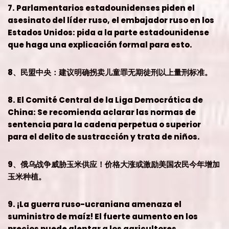
7. Parlamentarios estadounidenses piden el
asesinato del líder ruso, el embajador ruso en los
Estados Unidos: pida a la parte estadounidense
que haga una explicación formal para esto.
8、民盟中央：建议明确拐卖儿童罪无期徒刑以上量刑标准。
8. El Comité Central de la Liga Democrática de
China: Se recomienda aclarar las normas de
sentencia para la cadena perpetua o superior
para el delito de sustracción y trata de niños.
9、俄乌战争威胁玉米供应！价格大涨或激励美国农民今年增加
玉米种植。
9. ¡La guerra ruso-ucraniana amenaza el
suministro de maíz! El fuerte aumento en los
precios puede alentar a los agricultores